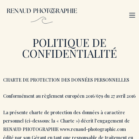
Aller
au
M
contenu
POLITIQUE DE
CONFIDENTIALITÉ
CHARTE DE PROTECTION DES DONNÉES PERSONNELLES
Conformément au règlement européen 2016/679 du 27 avril 2016
La présente charte de protection des données à caractère
personnel (ci-dessous: la « Charte ») décrit l’engagement de
RENAUD PHOTOGRAPHIE www.renaud-photographie.com
édité par son Gérant en tant que responsable de traitement eu